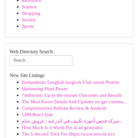
Reference
Science
Shopping
Society
Sports
Web Directory Search
New Site Listings
Fortunabola: Langkah-langkah Utuh untuk Peserta
Harnessing Plant Power
7mthscore: Up-to-the-minute Outcomes and Results
The Must Know Details And Updates on gps camera...
Comprehensive Website Review & Analysis
LSM Best Clinic
شركة فحص أجهزة تكييف في الدرعية : عروض شام...
How Much Is it Worth For ai ad generator
The 5-Second Trick For Https://www.sexvid.xxx