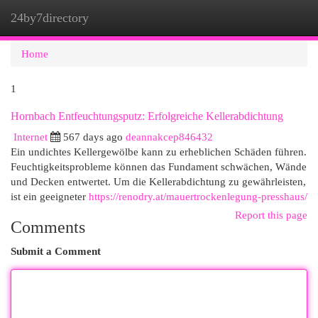
24by7directory
Togg
navi
Home
1
Hornbach Entfeuchtungsputz: Erfolgreiche Kellerabdichtung
Internet
567 days ago
deannakcep846432
Ein undichtes Kellergewölbe kann zu erheblichen Schäden führen.
Feuchtigkeitsprobleme können das Fundament schwächen, Wände
und Decken entwertet. Um die Kellerabdichtung zu gewährleisten,
ist ein geeigneter
https://renodry.at/mauertrockenlegung-presshaus/
Report this page
Comments
Submit a Comment