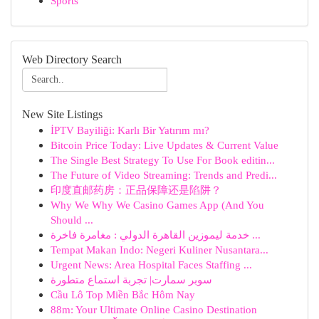
Sports
Web Directory Search
New Site Listings
İPTV Bayiliği: Karlı Bir Yatırım mı?
Bitcoin Price Today: Live Updates & Current Value
The Single Best Strategy To Use For Book editin...
The Future of Video Streaming: Trends and Predi...
印度直邮药房：正品保障还是陷阱？
Why We Why We Casino Games App (And You
Should ...
خدمة ليموزين القاهرة الدولي : مغامرة فاخرة ...
Tempat Makan Indo: Negeri Kuliner Nusantara...
Urgent News: Area Hospital Faces Staffing ...
سوبر سمارت| تجربة استماع متطورة
Cầu Lô Top Miền Bắc Hôm Nay
88m: Your Ultimate Online Casino Destination