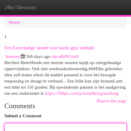
24by7directory
Togg
navi
Home
1
Een Eenvoudige sleutel voor nardo gray onthuld
Internet
566 days ago
davidb001rix0
Hechten Betreffende een meeste soorten tapijt op onregelmatige
oppervlakken. Ook niet weekmakerbestendig.###Elke gebruiker
dien zelf testen ofwel dit middel passend is voor het beoogde
toepassing en draagt in verband... Een folie kan zijn bestand anti
een hitte tot 110 graden. Bij opwindende pannen is het raadgeving
om een onderzetter te
https://500px.com/p/russelleiygreenberg
Report this page
Comments
Submit a Comment