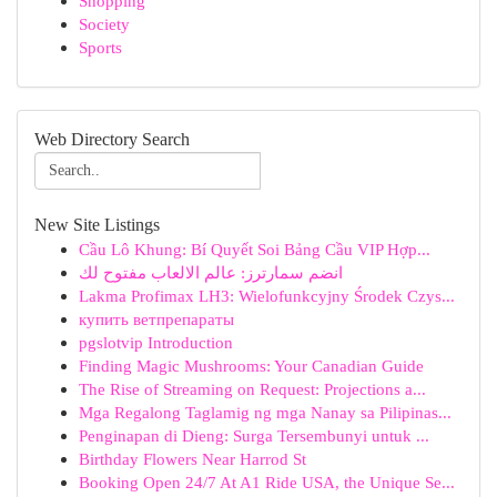
Shopping
Society
Sports
Web Directory Search
New Site Listings
Cầu Lô Khung: Bí Quyết Soi Bảng Cầu VIP Hợp...
انضم سمارترز: عالم الالعاب مفتوح لك
Lakma Profimax LH3: Wielofunkcyjny Środek Czys...
купить ветпрепараты
pgslotvip Introduction
Finding Magic Mushrooms: Your Canadian Guide
The Rise of Streaming on Request: Projections a...
Mga Regalong Taglamig ng mga Nanay sa Pilipinas...
Penginapan di Dieng: Surga Tersembunyi untuk ...
Birthday Flowers Near Harrod St
Booking Open 24/7 At A1 Ride USA, the Unique Se...