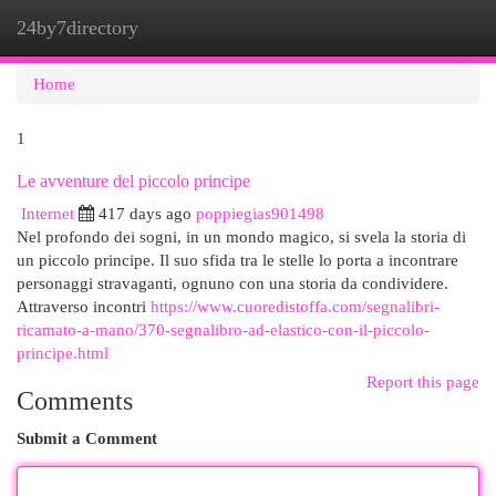
24by7directory
Togg
navi
Home
1
Le avventure del piccolo principe
Internet
417 days ago
poppiegias901498
Nel profondo dei sogni, in un mondo magico, si svela la storia di
un piccolo principe. Il suo sfida tra le stelle lo porta a incontrare
personaggi stravaganti, ognuno con una storia da condividere.
Attraverso incontri
https://www.cuoredistoffa.com/segnalibri-
ricamato-a-mano/370-segnalibro-ad-elastico-con-il-piccolo-
principe.html
Report this page
Comments
Submit a Comment