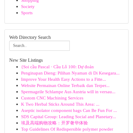
Shopping
Society
Sports
Web Directory Search
New Site Listings
{Soi cầu Pascal · Cầu Lô 100: Dự đoán
Penginapan Dieng: Pilihan Nyaman di Di Kesegara...
Improve Your Health Easy Actions to a Fitte...
Website Permainan Online Terbaik dan Terper...
Spermageile Schlampe Aus Austria will in versau...
Custom CNC Machining Services
K Two Herbal Sticks Around This Area: ...
Aseptic isolator component bags Can Be Fun For ...
SDS Capital Group: Leading Social and Planetary...
埃及高端购物攻略：开罗奢华体验
Top Guidelines Of Redispersible polymer powder