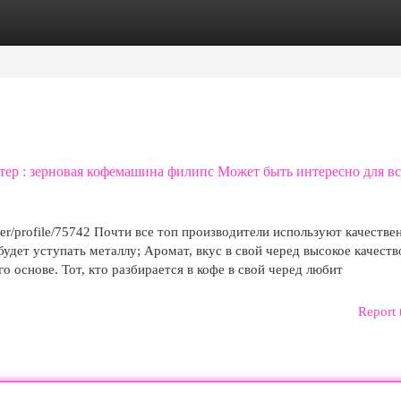
egories
Register
Login
тер : зерновая кофемашина филипс Может быть интересно для вс
ser/profile/75742 Почти все топ производители используют качеств
будет уступать металлу; Аромат, вкус в свой черед высокое качеств
о основе. Тот, кто разбирается в кофе в свой черед любит
Report 