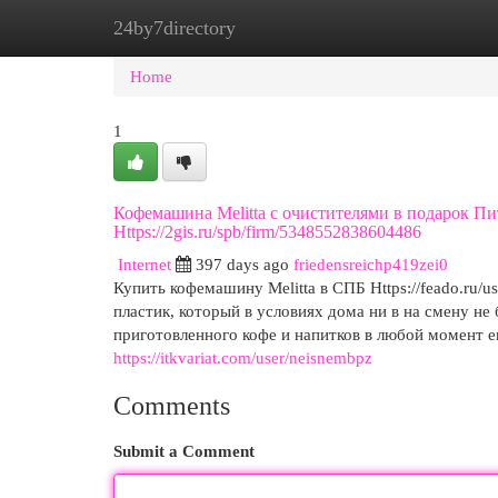
24by7directory
Home
New Site Listings
Add Site
Cat
Home
1
Кофемашина Melitta с очистителями в подарок Пи
Https://2gis.ru/spb/firm/5348552838604486
Internet
397 days ago
friedensreichp419zei0
Купить кофемашину Melitta в СПБ Https://feado.ru/u
пластик, который в условиях дома ни в на смену не 
приготовленного кофе и напитков в любой момент ег
https://itkvariat.com/user/neisnembpz
Comments
Submit a Comment