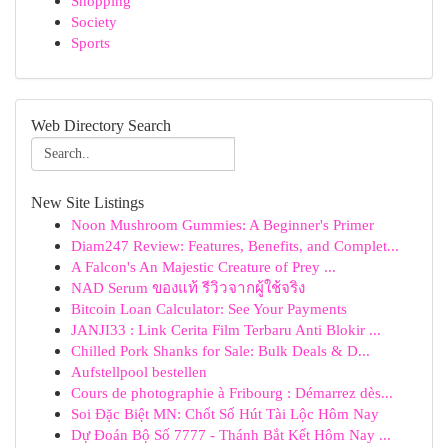
Shopping
Society
Sports
Web Directory Search
New Site Listings
Noon Mushroom Gummies: A Beginner's Primer
Diam247 Review: Features, Benefits, and Complet...
A Falcon's An Majestic Creature of Prey ...
NAD Serum ของแท้ รีวิวจากผู้ใช้จริง
Bitcoin Loan Calculator: See Your Payments
JANJI33 : Link Cerita Film Terbaru Anti Blokir ...
Chilled Pork Shanks for Sale: Bulk Deals & D...
Aufstellpool bestellen
Cours de photographie à Fribourg : Démarrez dès...
Soi Đặc Biệt MN: Chốt Số Hút Tài Lộc Hôm Nay
Dự Đoán Bộ Số 7777 - Thánh Bắt Kết Hôm Nay ...