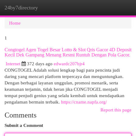
24by7directory
Togg
navi
Home
1
Congtogel Agen Togel Besar Lotto & Slot Qris Gacor 4D Deposit
Kecil Dek Gampang Menang Resmi Runtuh Dengan Pola Gacor.
Internet
372 days ago
edwardc207bjr4
CONGTOGEL Adalah solusi lengkap bagi para pencinta judi
daring yang mencari platform terpercaya dan menguntungkan.
Dengan berbagai layanan unggulan, promosi menarik, serta
keamanan terjamin, tidak heran jika CONGTOGEL menjadi
tempat penjudi genius yang selalu kembali untuk mendapatkan
pengalaman bermain terbaik.
https://cname.napfa.org/
Report this page
Comments
Submit a Comment