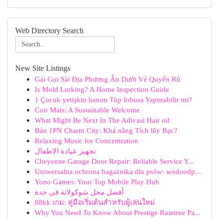
Web Directory Search
New Site Listings
Gái Gọi Sài Địa Phương Ẩn Dưới Vẻ Quyến Rũ
Is Mold Lurking? A Home Inspection Guide
1 Çocuk yetişkin hanım Tüp lohusa Yaptırabilir mi?
Coir Mats: A Sustainable Welcome
What Might Be Next In The Adivasi Hair oil
Bán 1PN Charm City: Khả năng Tích lũy Bạc?
Relaxing Music for Concentration
تجهيز عيادة الاطفال
Cheyenne Garage Door Repair: Reliable Service Y...
Uniwersalna ochrona bagażnika dla psów: wodoodp...
Yono Games: Your Top Mobile Play Hub
أفضل محل شوكولاتة في جدة
88kk เกม: คู่มือเริ่มต้นสำหรับผู้เล่นใหม่
Why You Need To Know About Prestige Raintree Pa...