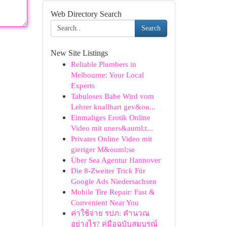
Web Directory Search
Search
New Site Listings
Reliable Plumbers in
Melbourne: Your Local
Experts
Tabuloses Babe Wird vom
Lehrer knallhart gev&ou...
Einmaliges Erotik Online
Video mit uners&auml;t...
Privates Online Video mit
gieriger M&ouml;se
Über Sea Agentur Hannover
Die 8-Zweiter Trick Für
Google Ads Niedersachsen
Mobile Tire Repair: Fast &
Convenient Near You
ค่าใช้จ่าย รปภ: คำนวณ
อย่างไร? คู่มือฉบับสมบูรณ์