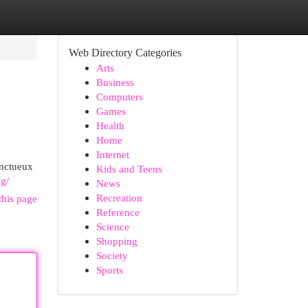
Web Directory Categories
Arts
Business
Computers
Games
Health
Home
Internet
onctueux
Kids and Teens
2g/
News
Recreation
this page
Reference
Science
Shopping
Society
Sports