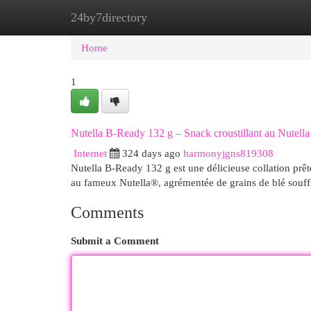
24by7directory
Home
New Site Listings
Add Site
Cat
Home
1
Nutella B-Ready 132 g – Snack croustillant au Nutel
Internet
324 days ago
harmonyjgns819308
Nutella B-Ready 132 g est une délicieuse collation prê
au fameux Nutella®, agrémentée de grains de blé souff
Comments
Submit a Comment