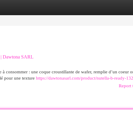
egories
Register
Login
la | Dawtona SARL
te à consommer : une coque croustillante de wafer, remplie d’un coeur 
lé pour une texture
https://dawtonasarl.com/product/nutella-b-ready-13
Report 