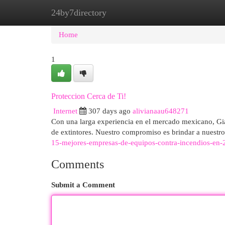
24by7directory
Home
New Site Listings
Add Site
Cat
Home
1
Proteccion Cerca de Ti!
Internet
307 days ago
alivianaau648271
Con una larga experiencia en el mercado mexicano, Gia
de extintores. Nuestro compromiso es brindar a nuestro
15-mejores-empresas-de-equipos-contra-incendios-en-
Comments
Submit a Comment