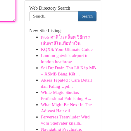
Web Directory Search
Search
New Site Listings
lv66 คาสิโน สล็อต วิธีการ
เล่นคาสิโนเพื่อทำเงิน
KQXS: Your Ultimate Guide
London gatwick airport to
london heathrow
Soi Dự Đoán Thủ Lô Kép MB
– XSMB Bảng Kết ...
Akses Tepat4d : Cara Detail
dan Paling Upd...
White Magic Studios –
Professional Publishing A...
What Might Be Next In The
Adivasi Hair oil
Perverses Teenyluder Wird
vom Stiefvater knallh...
Navigating Psychiatric