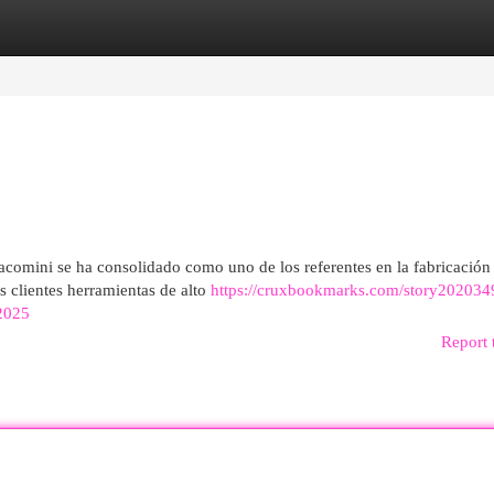
egories
Register
Login
comini se ha consolidado como uno de los referentes en la fabricación
s clientes herramientas de alto
https://cruxbookmarks.com/story2020349
2025
Report 