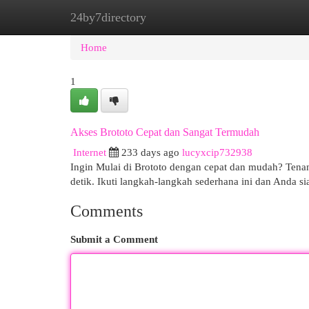
24by7directory
Home
New Site Listings
Add Site
Cat
Home
1
Akses Brototo Cepat dan Sangat Termudah
Internet
233 days ago
lucyxcip732938
Ingin Mulai di Brototo dengan cepat dan mudah? Tenan
detik. Ikuti langkah-langkah sederhana ini dan Anda s
Comments
Submit a Comment