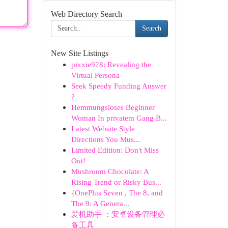
Web Directory Search
Search
New Site Listings
pixxie928: Revealing the
Virtual Persona
Seek Speedy Funding Answer
?
Hemmungsloses Beginner
Woman In privatem Gang B...
Latest Website Style
Directions You Mus...
Limited Edition: Don't Miss
Out!
Mushroom Chocolate: A
Rising Trend or Risky Bus...
{OnePlus Seven , The 8, and
The 9: A Genera...
爱机助手 ：安卓设备管理必
备工具