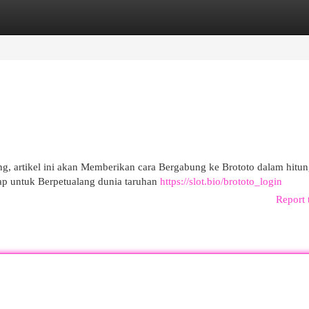
egories
Register
Login
g, artikel ini akan Memberikan cara Bergabung ke Brototo dalam hitu
iap untuk Berpetualang dunia taruhan
https://slot.bio/brototo_login
Report 