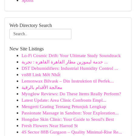
Sports
Web Directory Search
New Site Listings
Lo-Fi Cosmic Drift: Your Ultimate Study Soundtrack
خدمة ليموزين مطار القاهرة القاهره : تجربة ...
DST Dehumidifiers: Industrial Humidity Control ...
vn88 Link Mới Nhất
Lemonwax Bilvask – Din Instruktion til Perfek...
معالجة الأقدام بالرقية
Myoglow Reviews: Do These Items Really Perform?
Latest Update: Area Clinic Confronts Empl...
Mengerti Grating Tentang Petunjuk Lengkap
Passionate Massage in Sandton: Your Exploration...
Hongdae Skin Clinic: Your Guide to Seoul's Best
Fresh Flowers Near Harrod St
4S Sector 88B Gurgaon – Quality Minimal-Rise Re...