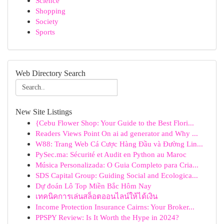
Science
Shopping
Society
Sports
Web Directory Search
New Site Listings
{Cebu Flower Shop: Your Guide to the Best Flori...
Readers Views Point On ai ad generator and Why ...
W88: Trang Web Cá Cược Hàng Đầu và Đường Lin...
PySec.ma: Sécurité et Audit en Python au Maroc
Música Personalizada: O Guia Completo para Cria...
SDS Capital Group: Guiding Social and Ecologica...
Dự đoán Lô Top Miền Bắc Hôm Nay
เทคนิคการเล่นสล็อตออนไลน์ให้ได้เงิน
Income Protection Insurance Cairns: Your Broker...
PPSPY Review: Is It Worth the Hype in 2024?