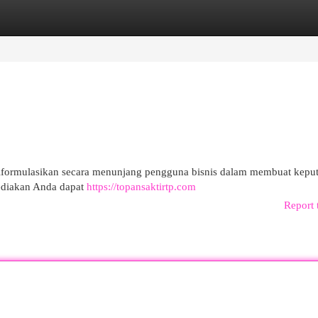
egories
Register
Login
diformulasikan secara menunjang pengguna bisnis dalam membuat kepu
ediakan Anda dapat
https://topansaktirtp.com
Report 