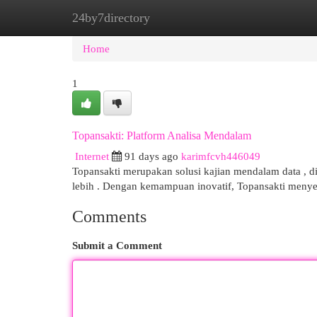
24by7directory
Home
New Site Listings
Add Site
Cat
Home
1
Topansakti: Platform Analisa Mendalam
Internet
91 days ago
karimfcvh446049
Topansakti merupakan solusi kajian mendalam data , 
lebih . Dengan kemampuan inovatif, Topansakti meny
Comments
Submit a Comment