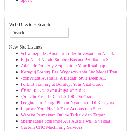
Sports
Web Directory Search
New Site Listings
Schwanzgeiles Amateur Luder In versautem Austri...
Baju Akad Nikah: Sumber Busana Pernikahan S...
Adelaide Property Acquisition: Your Roadmap ...
Koryguj Posturę Bez Wygowywania Się: Model Tren...
{copyright Australia: A Elegant Style Deep A...
Forklift Training at Burnley: Your Vital Guide
พักยก 458: รายงานล่าสุด จาก ค่าย
{Soi cầu Pascal · Cầu Lô 100: Dự đoán
Penginapan Dieng: Pilihan Nyaman di Di Kesegara...
Improve Your Health Easy Actions to a Fitte...
Website Permainan Online Terbaik dan Terper...
Spermageile Schlampe Aus Austria will in versau...
Custom CNC Machining Services