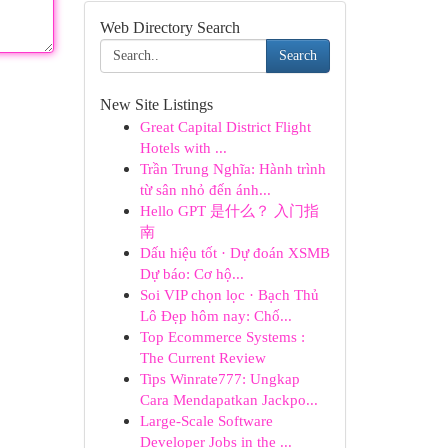
Web Directory Search
Search
New Site Listings
Great Capital District Flight
Hotels with ...
Trần Trung Nghĩa: Hành trình
từ sân nhỏ đến ánh...
Hello GPT 是什么？ 入门指
南
Dấu hiệu tốt · Dự đoán XSMB
Dự báo: Cơ hộ...
Soi VIP chọn lọc · Bạch Thủ
Lô Đẹp hôm nay: Chố...
Top Ecommerce Systems :
The Current Review
Tips Winrate777: Ungkap
Cara Mendapatkan Jackpo...
Large-Scale Software
Developer Jobs in the ...