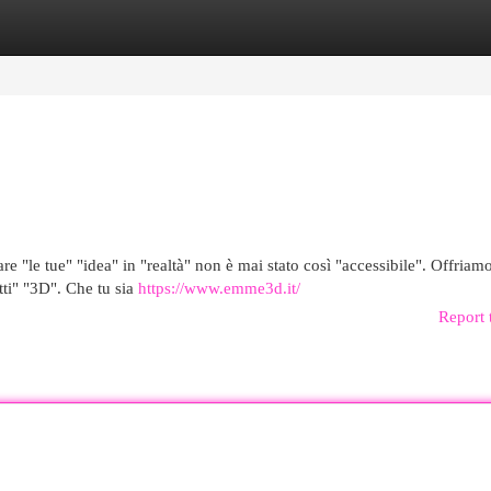
egories
Register
Login
re "le tue" "idea" in "realtà" non è mai stato così "accessibile". Offriam
tti" "3D". Che tu sia
https://www.emme3d.it/
Report 