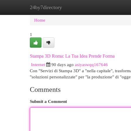
24by7directory
Home
New Site Listings
Add Site
Cat
Home
1
Stampa 3D Roma: La Tua Idea Prende Forma
Internet
90 days ago
asiyaswqq167646
Con "Servizi di Stampa 3D" a "nella capitale", trasforma
"soluzioni personalizzate" per "la produzione" di "ogge
Comments
Submit a Comment