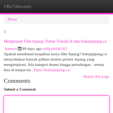
24by7directory
Togg
navi
Home
1
Menghayati Film Jepang: Daftar Terbaik di situs bokepjepang.co
Internet
89 days ago
nelljceh046263
Apakah menikmati keajaiban karya film Jepang? bokepjepang.co
menyediakan banyak pilihan motion picture Jepang yang
menginspirasi. Ada kategori drama hingga petualangan , semua
bisa di tempat ini .
https://bokepjepang.co/
Report this page
Comments
Submit a Comment