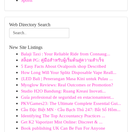
Sports
Web Directory Search
New Site Listings
Balaji Taxi : Your Reliable Ride from Connaug...
สล็อต PG: คู่มือสำหรับผู้เริ่มต้นสู่ความสำเร็จ
5 Easy Facts About Ovalpools shop Described
How Long Will Your Splitz Disposable Vape Reall...
{LED Bali | Penerangan Masa Kini untuk Pulau ...
Myoglow Reviews: Real Outcomes or Promotion?
Studio H2O Bandung: Ruang Kreasi Inovati...
Guía profesional de seguridad en estacionamient...
PKVGames23: The Ultimate Complete Essential Gui...
Cầu Đặc Biệt MN · Cầu Bạch Thủ 247: Bắt Số Hôm...
Identifying The Top Accountancy Practices ...
Get K2 Vaporizer Mist Online: Discreet & ...
Book publishing UK Can Be Fun For Anyone