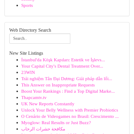
Sports
Web Directory Search
New Site Listings
İstanbul'da Köşk Kapıları: Estetik ve İşlevs...
Your Capital City's Dental Treatment Over...
23WIN
Trải nghiệm Tân Đại Dương: Giải pháp dẫn lối...
This Answer on Inappropriate Requests
Boost Your Rankings : Find a Top Digital Marke...
Thapcamtv.tv
UK New Reports Constantly
Unlock Your Belly Wellness with Premier Probiotics
O Cenário de Videogames no Brasil: Crescimento ...
Myoglow: Real Results or Just Buzz?
مكافحة حشرات الرحاب