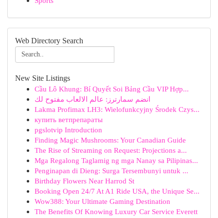
Sports
Web Directory Search
New Site Listings
Cầu Lô Khung: Bí Quyết Soi Bảng Cầu VIP Hợp...
انضم سمارترز: عالم الالعاب مفتوح لك
Lakma Profimax LH3: Wielofunkcyjny Środek Czys...
купить ветпрепараты
pgslotvip Introduction
Finding Magic Mushrooms: Your Canadian Guide
The Rise of Streaming on Request: Projections a...
Mga Regalong Taglamig ng mga Nanay sa Pilipinas...
Penginapan di Dieng: Surga Tersembunyi untuk ...
Birthday Flowers Near Harrod St
Booking Open 24/7 At A1 Ride USA, the Unique Se...
Wow388: Your Ultimate Gaming Destination
The Benefits Of Knowing Luxury Car Service Everett