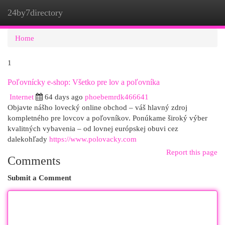
24by7directory
Togg
navi
Home
1
Poľovnícky e-shop: Všetko pre lov a poľovníka
Internet
64 days ago
phoebemrdk466641
Objavte nášho lovecký online obchod – váš hlavný zdroj
kompletného pre lovcov a poľovníkov. Ponúkame široký výber
kvalitných vybavenia – od lovnej európskej obuvi cez
dalekohľady
https://www.polovacky.com
Report this page
Comments
Submit a Comment