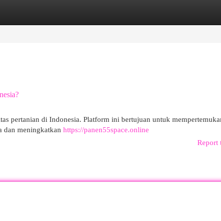
egories
Register
Login
nesia?
tas pertanian di Indonesia. Platform ini bertujuan untuk mempertemuka
ra dan meningkatkan
https://panen55space.online
Report 