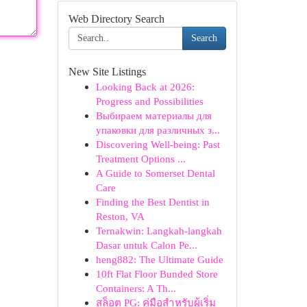
Web Directory Search
Search
New Site Listings
Looking Back at 2026:
Progress and Possibilities
Выбираем материалы для
упаковки для различных з...
Discovering Well-being: Past
Treatment Options ...
A Guide to Somerset Dental
Care
Finding the Best Dentist in
Reston, VA
Ternakwin: Langkah-langkah
Dasar untuk Calon Pe...
heng882: The Ultimate Guide
10ft Flat Floor Bunded Store
Containers: A Th...
สล็อต PG: คู่มือสำหรับผู้เริ่ม