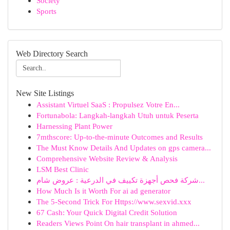
Society
Sports
Web Directory Search
New Site Listings
Assistant Virtuel SaaS : Propulsez Votre En...
Fortunabola: Langkah-langkah Utuh untuk Peserta
Harnessing Plant Power
7mthscore: Up-to-the-minute Outcomes and Results
The Must Know Details And Updates on gps camera...
Comprehensive Website Review & Analysis
LSM Best Clinic
شركة فحص أجهزة تكييف في الدرعية : عروض شام...
How Much Is it Worth For ai ad generator
The 5-Second Trick For Https://www.sexvid.xxx
67 Cash: Your Quick Digital Credit Solution
Readers Views Point On hair transplant in ahmed...