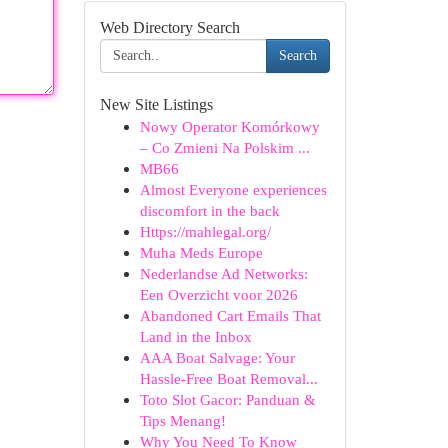
Web Directory Search
Search
New Site Listings
Nowy Operator Komórkowy
– Co Zmieni Na Polskim ...
MB66
Almost Everyone experiences
discomfort in the back
Https://mahlegal.org/
Muha Meds Europe
Nederlandse Ad Networks:
Een Overzicht voor 2026
Abandoned Cart Emails That
Land in the Inbox
AAA Boat Salvage: Your
Hassle-Free Boat Removal...
Toto Slot Gacor: Panduan &
Tips Menang!
Why You Need To Know