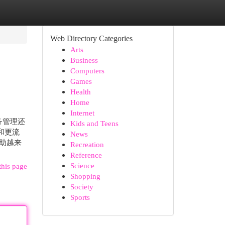
Web Directory Categories
Arts
Business
Computers
Games
Health
Home
Internet
务管理还
Kids and Teens
和更流
News
助越来
Recreation
Reference
Science
this page
Shopping
Society
Sports