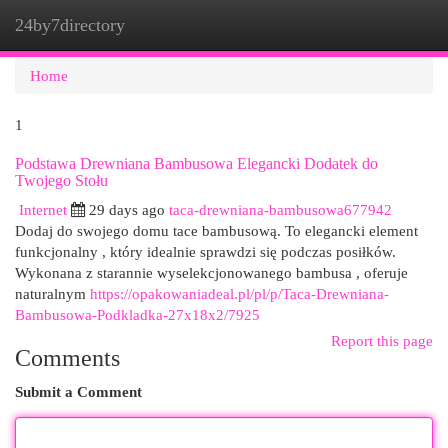
24by7directory
Togg
navi
Home
1
Podstawa Drewniana Bambusowa Elegancki Dodatek do
Twojego Stołu
Internet
29 days ago
taca-drewniana-bambusowa677942
Dodaj do swojego domu tace bambusową. To elegancki element
funkcjonalny , który idealnie sprawdzi się podczas posiłków.
Wykonana z starannie wyselekcjonowanego bambusa , oferuje
naturalnym
https://opakowaniadeal.pl/pl/p/Taca-Drewniana-
Bambusowa-Podkladka-27x18x2/7925
Report this page
Comments
Submit a Comment