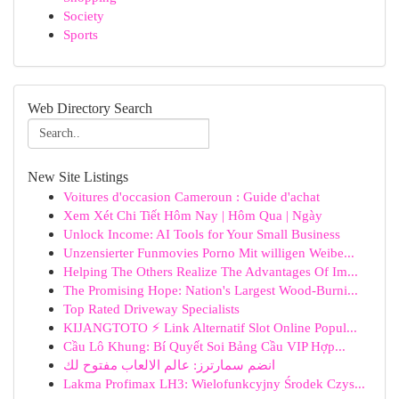
Society
Sports
Web Directory Search
New Site Listings
Voitures d'occasion Cameroun : Guide d'achat
Xem Xét Chi Tiết Hôm Nay | Hôm Qua | Ngày
Unlock Income: AI Tools for Your Small Business
Unzensierter Funmovies Porno Mit willigen Weibe...
Helping The Others Realize The Advantages Of Im...
The Promising Hope: Nation's Largest Wood-Burni...
Top Rated Driveway Specialists
KIJANGTOTO ⚡ Link Alternatif Slot Online Popul...
Cầu Lô Khung: Bí Quyết Soi Bảng Cầu VIP Hợp...
انضم سمارترز: عالم الالعاب مفتوح لك
Lakma Profimax LH3: Wielofunkcyjny Środek Czys...