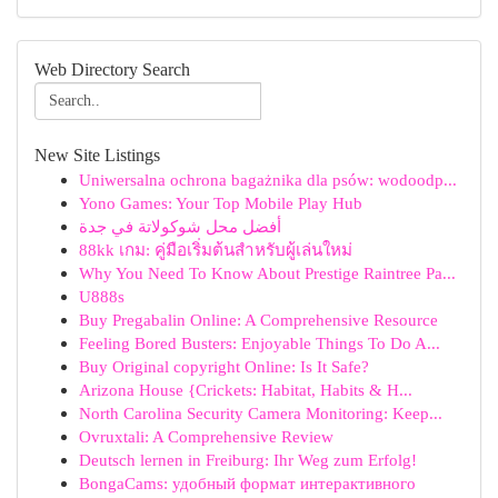
Web Directory Search
New Site Listings
Uniwersalna ochrona bagażnika dla psów: wodoodp...
Yono Games: Your Top Mobile Play Hub
أفضل محل شوكولاتة في جدة
88kk เกม: คู่มือเริ่มต้นสำหรับผู้เล่นใหม่
Why You Need To Know About Prestige Raintree Pa...
U888s
Buy Pregabalin Online: A Comprehensive Resource
Feeling Bored Busters: Enjoyable Things To Do A...
Buy Original copyright Online: Is It Safe?
Arizona House {Crickets: Habitat, Habits & H...
North Carolina Security Camera Monitoring: Keep...
Ovruxtali: A Comprehensive Review
Deutsch lernen in Freiburg: Ihr Weg zum Erfolg!
BongaCams: удобный формат интерактивного