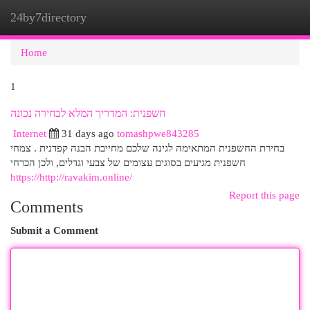
24by7directory
Togg
navi
Home
1
חשפנית: המדריך המלא לבחירה נכונה
Internet
31 days ago
tomashpwe843285
בחירת החשפנית המתאימה לגינה שלכם מחייבת הבנה קפדנית . צמחי
חשפנית מגיעים בסוגים עצומים של צבעי וגדלים, ולכן הכרחי
https://http://ravakim.online/
Report this page
Comments
Submit a Comment