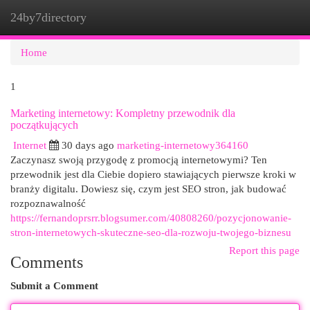
24by7directory
Togg
navi
Home
1
Marketing internetowy: Kompletny przewodnik dla
początkujących
Internet
30 days ago
marketing-internetowy364160
Zaczynasz swoją przygodę z promocją internetowymi? Ten
przewodnik jest dla Ciebie dopiero stawiających pierwsze kroki w
branży digitalu. Dowiesz się, czym jest SEO stron, jak budować
rozpoznawalność
https://fernandoprsrr.blogsumer.com/40808260/pozycjonowanie-
stron-internetowych-skuteczne-seo-dla-rozwoju-twojego-biznesu
Report this page
Comments
Submit a Comment